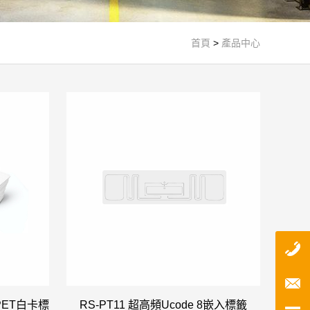
首頁
>
產品中心
/PET白卡標
RS-PT11 超高頻Ucode 8嵌入標籤